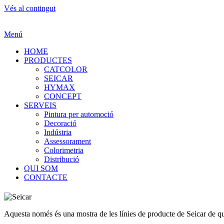
Vés al contingut
Menú
HOME
PRODUCTES
CATCOLOR
SEICAR
HYMAX
CONCEPT
SERVEIS
Pintura per automoció
Decoració
Indústria
Assessorament
Colorimetria
Distribució
QUI SOM
CONTACTE
Aquesta només és una mostra de les línies de producte de Seicar de q