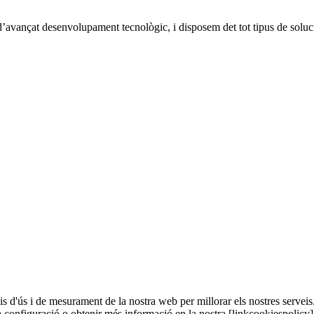
’avançat desenvolupament tecnològic, i disposem det tot tipus de solucio
sis d'ús i de mesurament de la nostra web per millorar els nostres serveis
a configuració o obtenir més informació en la nostra [linkcookiespolicy