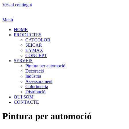
Vés al contingut
Menú
HOME
PRODUCTES
CATCOLOR
SEICAR
HYMAX
CONCEPT
SERVEIS
Pintura per automoció
Decoració
Indústria
Assessorament
Colorimetria
Distribució
QUI SOM
CONTACTE
Pintura per automoció