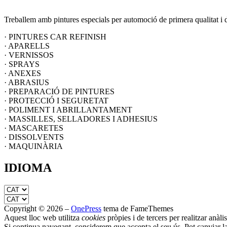
Treballem amb pintures especials per automoció de primera qualitat i d
· PINTURES CAR REFINISH
· APARELLS
· VERNISSOS
· SPRAYS
· ANEXES
· ABRASIUS
· PREPARACIÓ DE PINTURES
· PROTECCIÓ I SEGURETAT
· POLIMENT I ABRILLANTAMENT
· MASSILLES, SELLADORES I ADHESIUS
· MASCARETES
· DISSOLVENTS
· MAQUINÀRIA
IDIOMA
Copyright © 2026
–
OnePress
tema de FameThemes
Aquest lloc web utilitza
cookies
pròpies i de tercers per realitzar anàli
Si continua navegant, considerem que accepta el seu ús. Pot canviar l